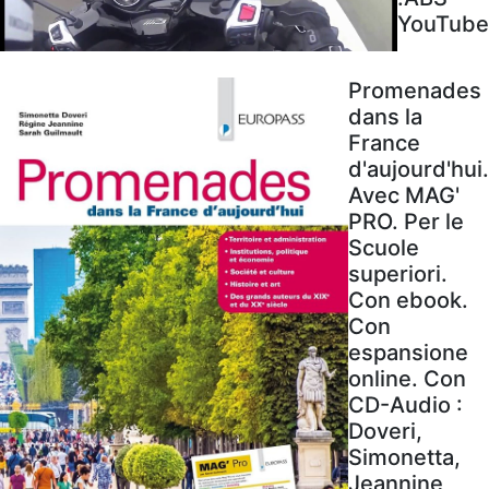
YouTube
Promenades
dans la
France
d'aujourd'hui.
Avec MAG'
PRO. Per le
Scuole
superiori.
Con ebook.
Con
espansione
online. Con
CD-Audio :
Doveri,
Simonetta,
Jeannine,