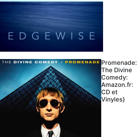
Promenade:
The Divine
Comedy:
Amazon.fr:
CD et
Vinyles}