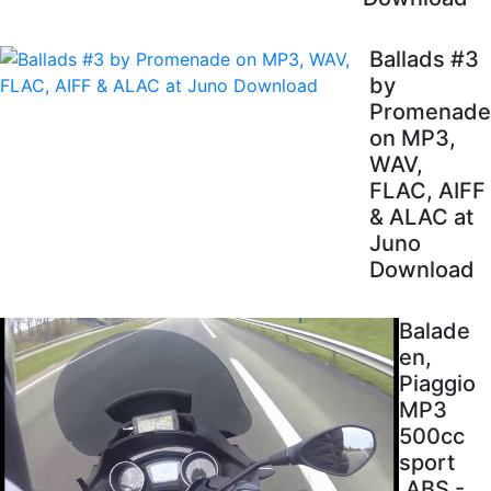
Ballads #3
by
Promenade
on MP3,
WAV,
FLAC, AIFF
& ALAC at
Juno
Download
Balade
en,
Piaggio
MP3
500cc
sport
.ABS -