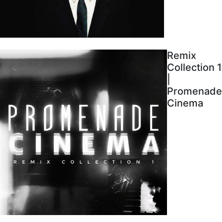
Remix
Collection 1
|
Promenade
Cinema