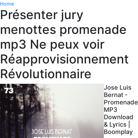
Home
Présenter jury
menottes promenade
mp3 Ne peux voir
Réapprovisionnement
Révolutionnaire
Jose Luis
Bernat -
Promenade
MP3
Download
& Lyrics |
Boomplay