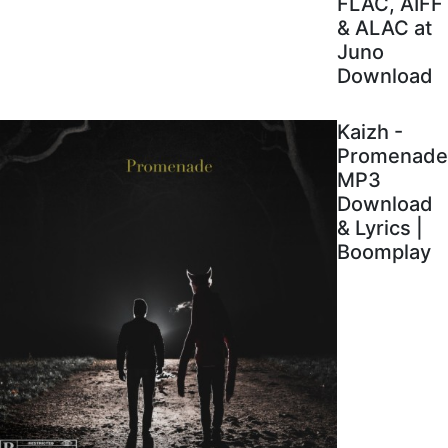
FLAC, AIFF
& ALAC at
Juno
Download
Kaizh -
Promenade
MP3
Download
& Lyrics |
Boomplay