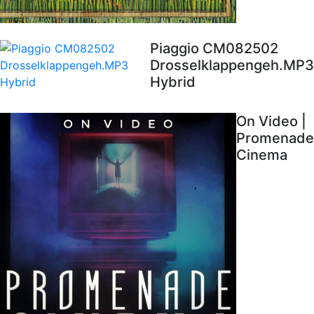
Piaggio CM082502
Drosselklappengeh.MP3
Hybrid
On Video |
Promenade
Cinema