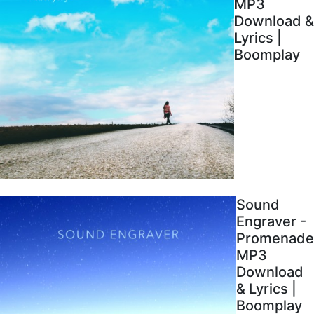
MP3
Download &
Lyrics |
Boomplay
Sound
Engraver -
Promenade
MP3
Download
& Lyrics |
Boomplay