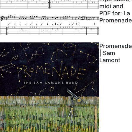
midi and
PDF for: La
Promenade
Promenade
| Sam
Lamont