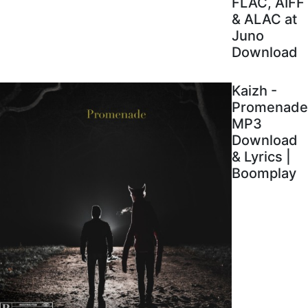
FLAC, AIFF
& ALAC at
Juno
Download
Kaizh -
Promenade
MP3
Download
& Lyrics |
Boomplay