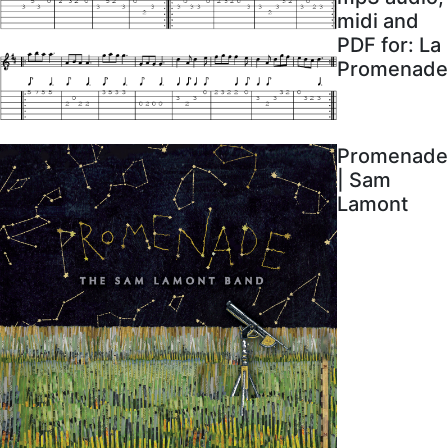
midi and
PDF for: La
Promenade
Promenade
| Sam
Lamont