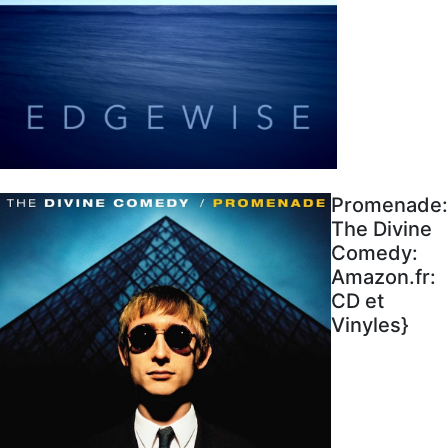
Promenade:
The Divine
Comedy:
Amazon.fr:
CD et
Vinyles}