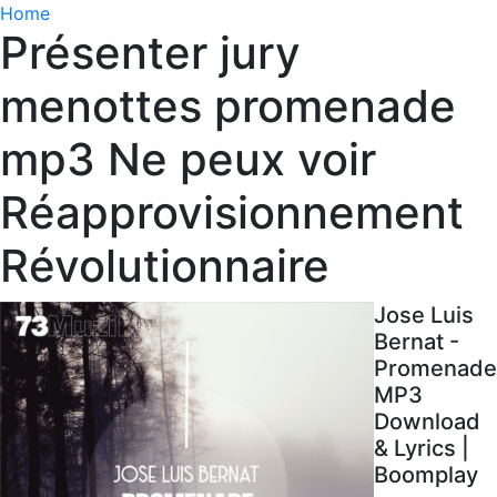
Home
Présenter jury
menottes promenade
mp3 Ne peux voir
Réapprovisionnement
Révolutionnaire
Jose Luis
Bernat -
Promenade
MP3
Download
& Lyrics |
Boomplay