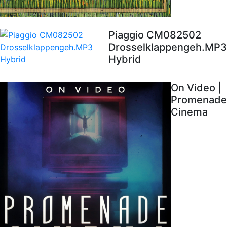
Piaggio CM082502
Drosselklappengeh.MP3
Hybrid
On Video |
Promenade
Cinema