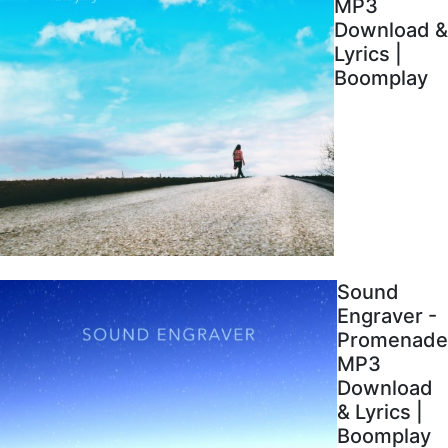
MP3
Download &
Lyrics |
Boomplay
Sound
Engraver -
Promenade
MP3
Download
& Lyrics |
Boomplay