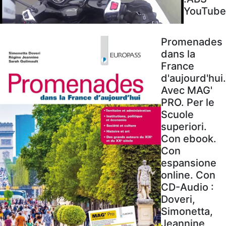
YouTube
Promenades
dans la
France
d'aujourd'hui.
Avec MAG'
PRO. Per le
Scuole
superiori.
Con ebook.
Con
espansione
online. Con
CD-Audio :
Doveri,
Simonetta,
Jeannine,