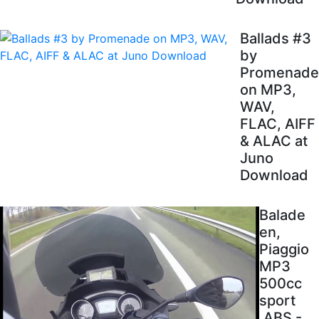
Ballads #3
by
Promenade
on MP3,
WAV,
FLAC, AIFF
& ALAC at
Juno
Download
Balade
en,
Piaggio
MP3
500cc
sport
.ABS -