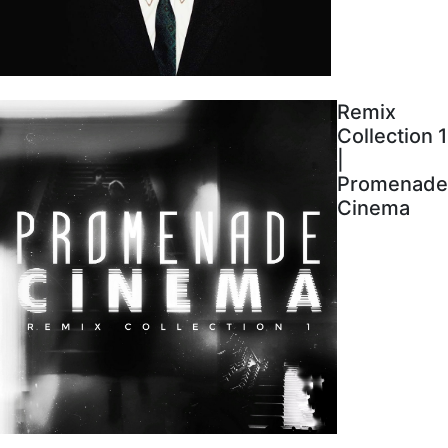
Remix
Collection 1
|
Promenade
Cinema