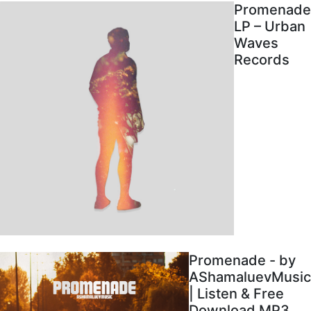
Promenade
LP – Urban
Waves
Records
Promenade - by
AShamaluevMusic
| Listen & Free
Download MP3