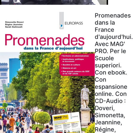
Promenades
dans la
France
d'aujourd'hui.
Avec MAG'
PRO. Per le
Scuole
superiori.
Con ebook.
Con
espansione
online. Con
CD-Audio :
Doveri,
Simonetta,
Jeannine,
Régine,