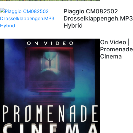
Piaggio CM082502
Drosselklappengeh.MP3
Hybrid
On Video |
Promenade
Cinema