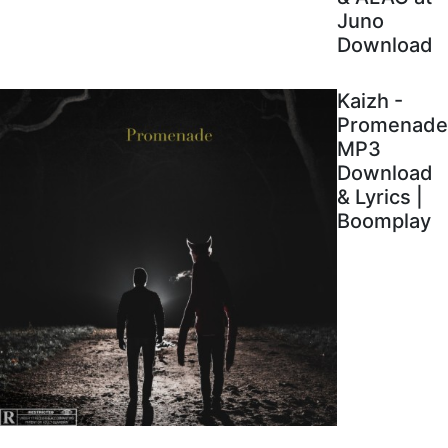
Juno
Download
Kaizh -
Promenade
MP3
Download
& Lyrics |
Boomplay