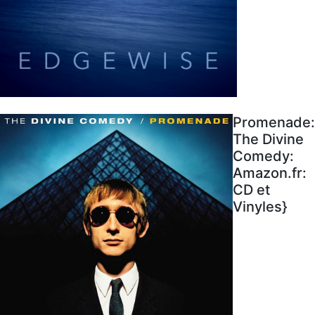
Promenade:
The Divine
Comedy:
Amazon.fr:
CD et
Vinyles}