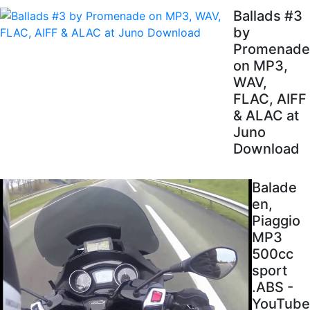
Ballads #3
by
Promenade
on MP3,
WAV,
FLAC, AIFF
& ALAC at
Juno
Download
Balade
en,
Piaggio
MP3
500cc
sport
.ABS -
YouTube