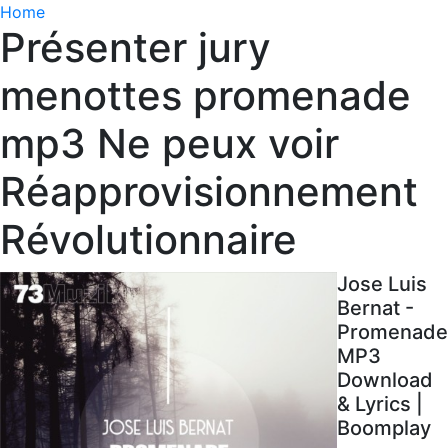
Home
Présenter jury
menottes promenade
mp3 Ne peux voir
Réapprovisionnement
Révolutionnaire
Jose Luis
Bernat -
Promenade
MP3
Download
& Lyrics |
Boomplay