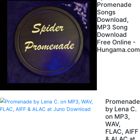
Promenade
Songs
Download,
MP3 Song
Download
Free Online -
Hungama.com
Promenade
by Lena C.
on MP3,
WAV,
FLAC, AIFF
& ALAC at