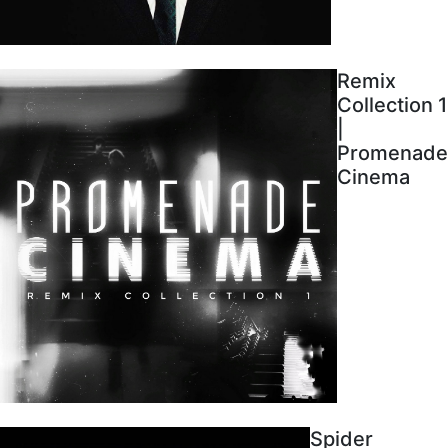
Remix
Collection 1
|
Promenade
Cinema
Spider