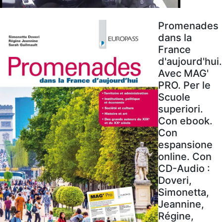
Promenades
dans la
France
d'aujourd'hui.
Avec MAG'
PRO. Per le
Scuole
superiori.
Con ebook.
Con
espansione
online. Con
CD-Audio :
Doveri,
Simonetta,
Jeannine,
Régine,