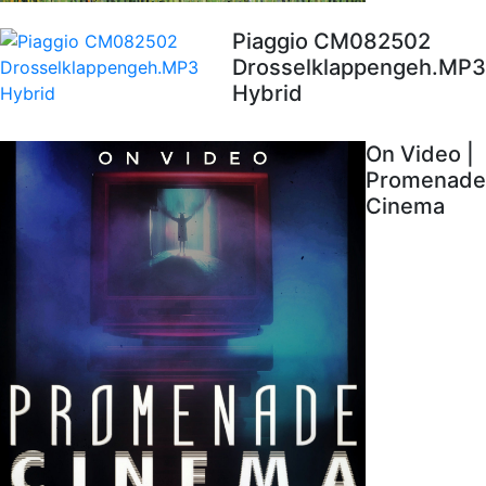
Piaggio CM082502
Drosselklappengeh.MP3
Hybrid
On Video |
Promenade
Cinema