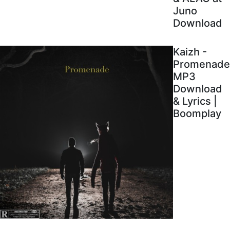
Juno
Download
Kaizh -
Promenade
MP3
Download
& Lyrics |
Boomplay