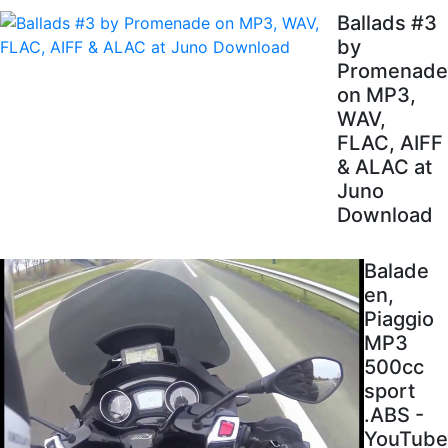
Ballads #3
by
Promenade
on MP3,
WAV,
FLAC, AIFF
& ALAC at
Juno
Download
Balade
en,
Piaggio
MP3
500cc
sport
.ABS -
YouTube