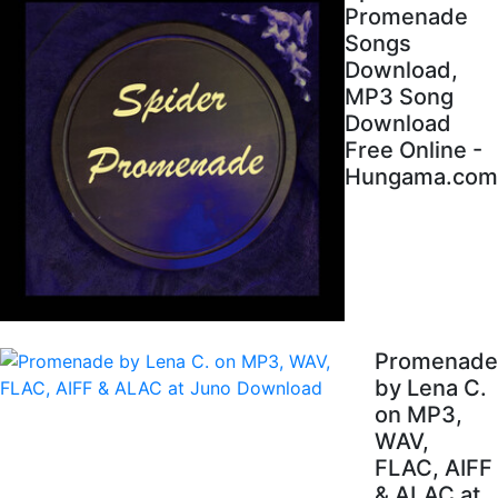
Promenade
Songs
Download,
MP3 Song
Download
Free Online -
Hungama.com
Promenade
by Lena C.
on MP3,
WAV,
FLAC, AIFF
& ALAC at