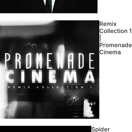
Remix
Collection 1
|
Promenade
Cinema
Spider