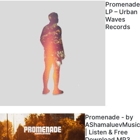
Promenade
LP – Urban
Waves
Records
Promenade - by
AShamaluevMusic
| Listen & Free
Download MP3