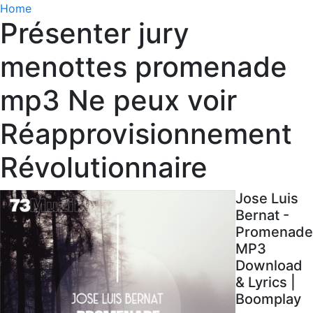
Home
Présenter jury
menottes promenade
mp3 Ne peux voir
Réapprovisionnement
Révolutionnaire
Jose Luis
Bernat -
Promenade
MP3
Download
& Lyrics |
Boomplay