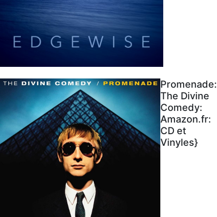
Promenade:
The Divine
Comedy:
Amazon.fr:
CD et
Vinyles}