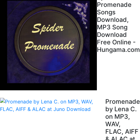
Promenade
Songs
Download,
MP3 Song
Download
Free Online -
Hungama.com
Promenade
by Lena C.
on MP3,
WAV,
FLAC, AIFF
& ALAC at