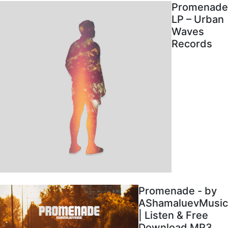
Promenade
LP – Urban
Waves
Records
Promenade - by
AShamaluevMusic
| Listen & Free
Download MP3