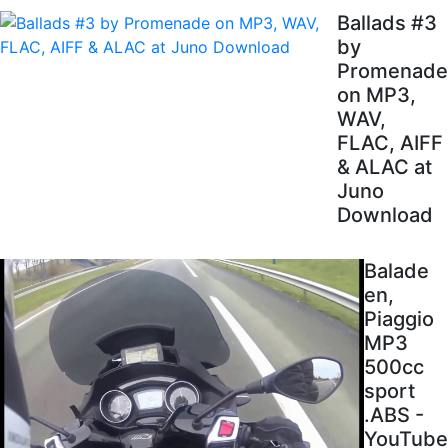
Ballads #3
by
Promenade
on MP3,
WAV,
FLAC, AIFF
& ALAC at
Juno
Download
Balade
en,
Piaggio
MP3
500cc
sport
.ABS -
YouTube