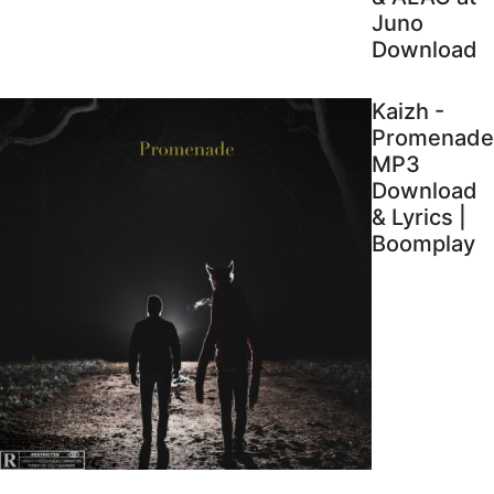
Juno
Download
Kaizh -
Promenade
MP3
Download
& Lyrics |
Boomplay