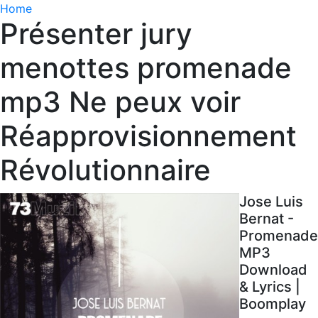
Home
Présenter jury
menottes promenade
mp3 Ne peux voir
Réapprovisionnement
Révolutionnaire
Jose Luis
Bernat -
Promenade
MP3
Download
& Lyrics |
Boomplay