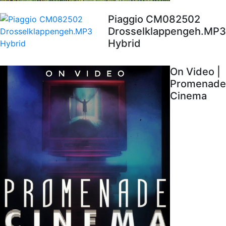
Piaggio CM082502
Drosselklappengeh.MP3
Hybrid
On Video |
Promenade
Cinema