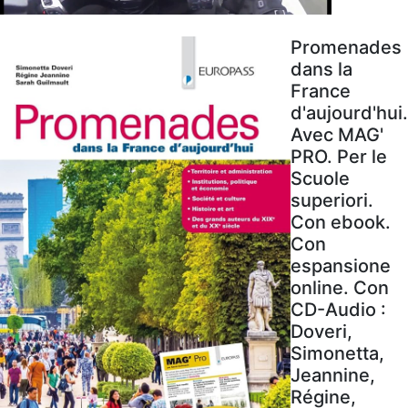
Promenades
dans la
France
d'aujourd'hui.
Avec MAG'
PRO. Per le
Scuole
superiori.
Con ebook.
Con
espansione
online. Con
CD-Audio :
Doveri,
Simonetta,
Jeannine,
Régine,