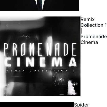
Remix
Collection 1
|
Promenade
Cinema
Spider