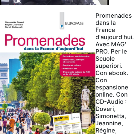
Promenades
dans la
France
d'aujourd'hui.
Avec MAG'
PRO. Per le
Scuole
superiori.
Con ebook.
Con
espansione
online. Con
CD-Audio :
Doveri,
Simonetta,
Jeannine,
Régine,