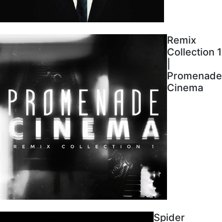
Remix
Collection 1
|
Promenade
Cinema
Spider