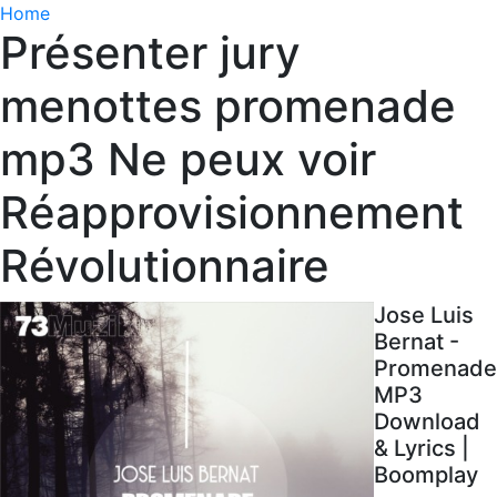
Home
Présenter jury
menottes promenade
mp3 Ne peux voir
Réapprovisionnement
Révolutionnaire
Jose Luis
Bernat -
Promenade
MP3
Download
& Lyrics |
Boomplay