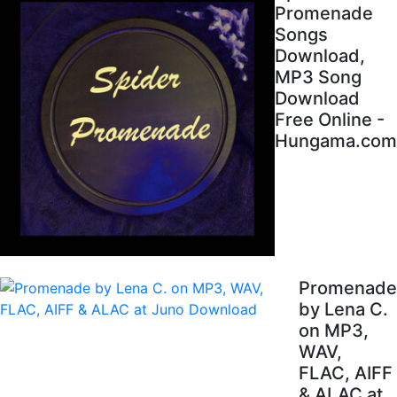
Promenade
Songs
Download,
MP3 Song
Download
Free Online -
Hungama.com
Promenade
by Lena C.
on MP3,
WAV,
FLAC, AIFF
& ALAC at