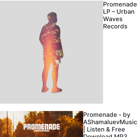
Promenade
LP – Urban
Waves
Records
Promenade - by
AShamaluevMusic
| Listen & Free
Download MP3