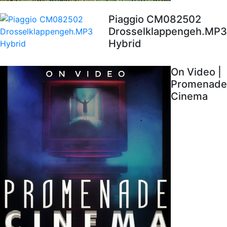
Piaggio CM082502
Drosselklappengeh.MP3
Hybrid
On Video |
Promenade
Cinema