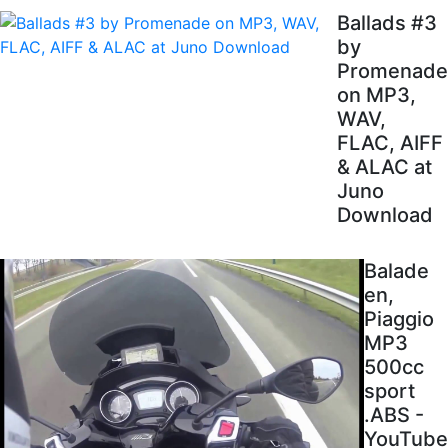
Ballads #3
by
Promenade
on MP3,
WAV,
FLAC, AIFF
& ALAC at
Juno
Download
Balade
en,
Piaggio
MP3
500cc
sport
.ABS -
YouTube