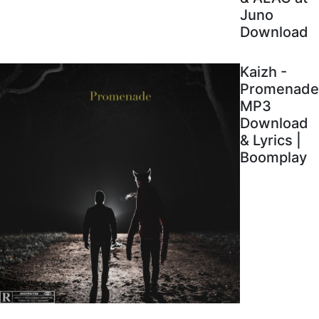
Juno
Download
Kaizh -
Promenade
MP3
Download
& Lyrics |
Boomplay