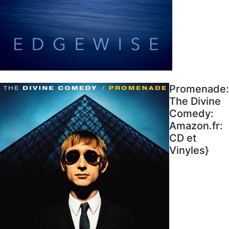
Promenade:
The Divine
Comedy:
Amazon.fr:
CD et
Vinyles}