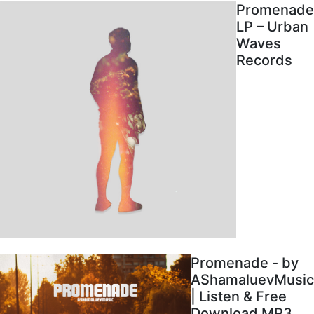
Promenade
LP – Urban
Waves
Records
Promenade - by
AShamaluevMusic
| Listen & Free
Download MP3