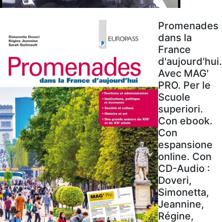
Promenades
dans la
France
d'aujourd'hui.
Avec MAG'
PRO. Per le
Scuole
superiori.
Con ebook.
Con
espansione
online. Con
CD-Audio :
Doveri,
Simonetta,
Jeannine,
Régine,