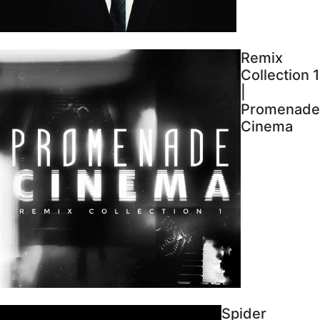
Remix
Collection 1
|
Promenade
Cinema
Spider