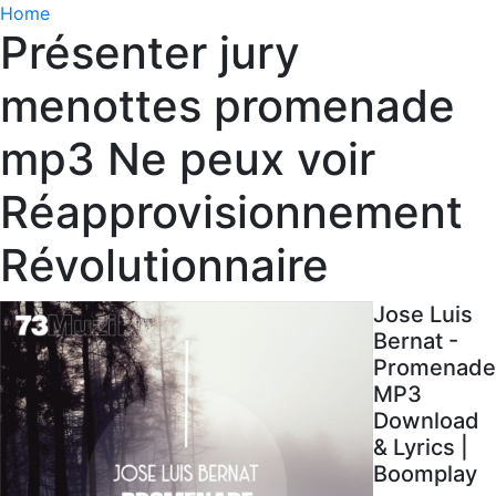
Home
Présenter jury
menottes promenade
mp3 Ne peux voir
Réapprovisionnement
Révolutionnaire
Jose Luis
Bernat -
Promenade
MP3
Download
& Lyrics |
Boomplay