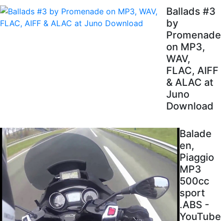
Ballads #3
by
Promenade
on MP3,
WAV,
FLAC, AIFF
& ALAC at
Juno
Download
Balade
en,
Piaggio
MP3
500cc
sport
.ABS -
YouTube