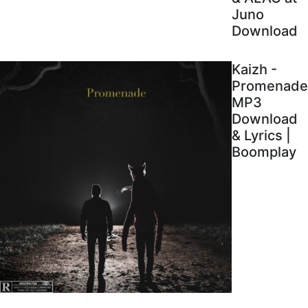
Juno
Download
Kaizh -
Promenade
MP3
Download
& Lyrics |
Boomplay