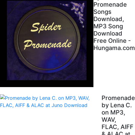
Promenade
Songs
Download,
MP3 Song
Download
Free Online -
Hungama.com
Promenade
by Lena C.
on MP3,
WAV,
FLAC, AIFF
& ALAC at