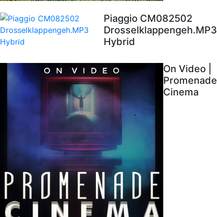
Piaggio CM082502
Drosselklappengeh.MP3
Hybrid
On Video |
Promenade
Cinema