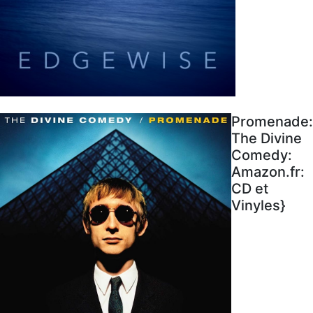
Promenade:
The Divine
Comedy:
Amazon.fr:
CD et
Vinyles}