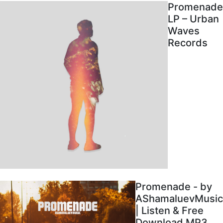
Promenade
LP – Urban
Waves
Records
Promenade - by
AShamaluevMusic
| Listen & Free
Download MP3