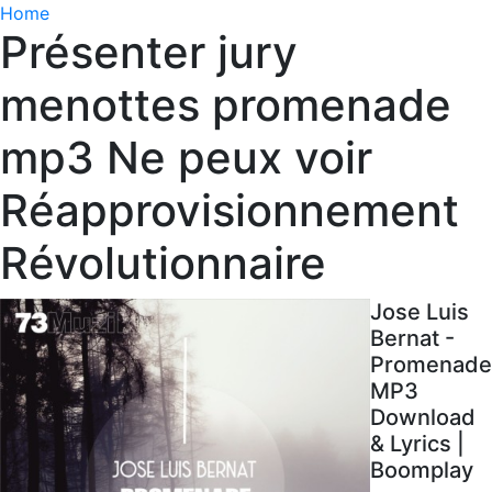
Home
Présenter jury
menottes promenade
mp3 Ne peux voir
Réapprovisionnement
Révolutionnaire
Jose Luis
Bernat -
Promenade
MP3
Download
& Lyrics |
Boomplay