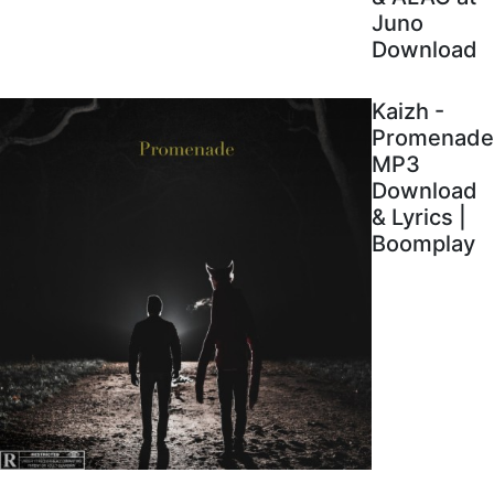
Juno
Download
Kaizh -
Promenade
MP3
Download
& Lyrics |
Boomplay