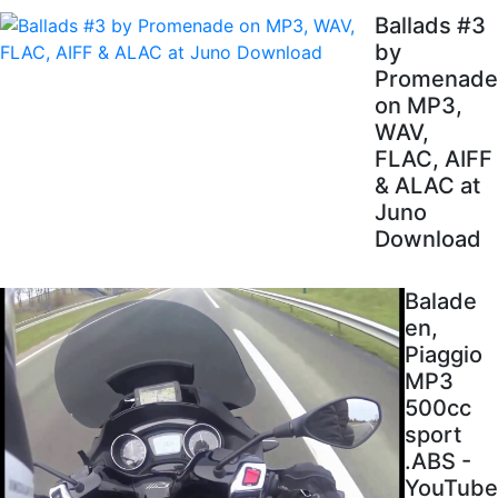
Ballads #3
by
Promenade
on MP3,
WAV,
FLAC, AIFF
& ALAC at
Juno
Download
Balade
en,
Piaggio
MP3
500cc
sport
.ABS -
YouTube