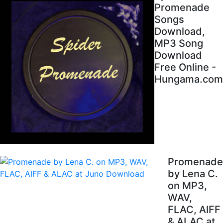
Promenade
Songs
Download,
MP3 Song
Download
Free Online -
Hungama.com
Promenade
by Lena C.
on MP3,
WAV,
FLAC, AIFF
& ALAC at