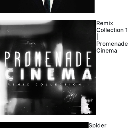
Remix
Collection 1
|
Promenade
Cinema
Spider