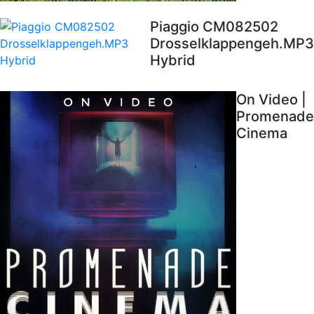
Piaggio CM082502
Drosselklappengeh.MP3
Hybrid
On Video |
Promenade
Cinema