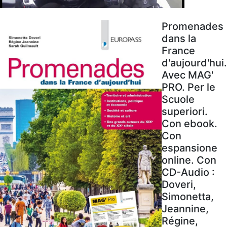
Promenades
dans la
France
d'aujourd'hui.
Avec MAG'
PRO. Per le
Scuole
superiori.
Con ebook.
Con
espansione
online. Con
CD-Audio :
Doveri,
Simonetta,
Jeannine,
Régine,