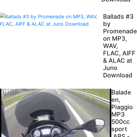
Ballads #3
by
Promenade
on MP3,
WAV,
FLAC, AIFF
& ALAC at
Juno
Download
Balade
en,
Piaggio
MP3
500cc
sport
.ABS -