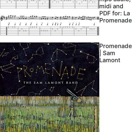
midi and
PDF for: La
Promenade
Promenade
| Sam
Lamont