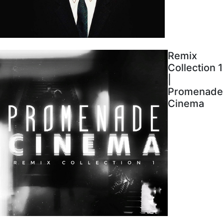
Remix
Collection 1
|
Promenade
Cinema