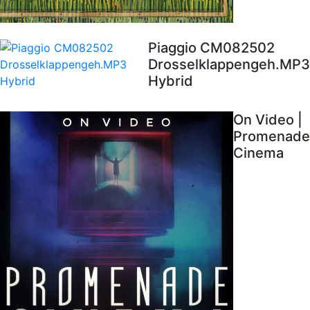
Piaggio CM082502
Drosselklappengeh.MP3
Hybrid
On Video |
Promenade
Cinema