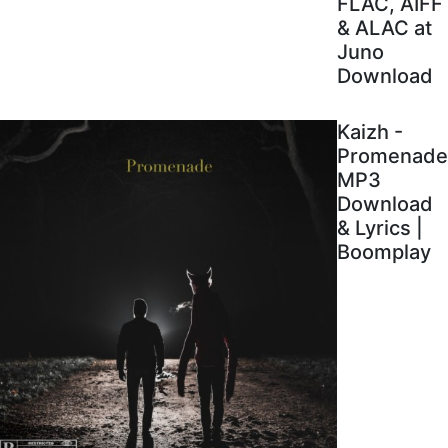
FLAC, AIFF
& ALAC at
Juno
Download
Kaizh -
Promenade
MP3
Download
& Lyrics |
Boomplay