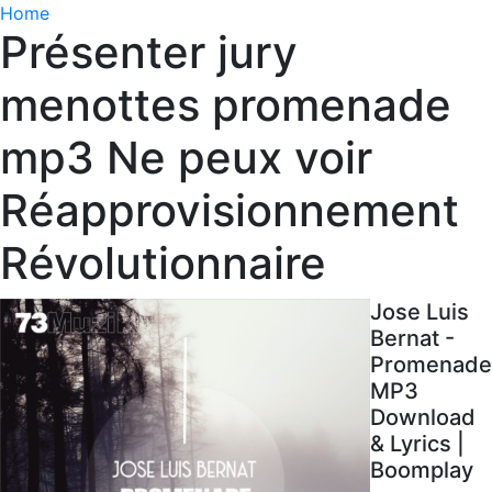
Home
Présenter jury
menottes promenade
mp3 Ne peux voir
Réapprovisionnement
Révolutionnaire
Jose Luis
Bernat -
Promenade
MP3
Download
& Lyrics |
Boomplay