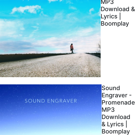
MP3
Download &
Lyrics |
Boomplay
Sound
Engraver -
Promenade
MP3
Download
& Lyrics |
Boomplay