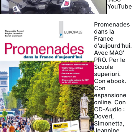
YouTube
Promenades
dans la
France
d'aujourd'hui.
Avec MAG'
PRO. Per le
Scuole
superiori.
Con ebook.
Con
espansione
online. Con
CD-Audio :
Doveri,
Simonetta,
Jeannine,