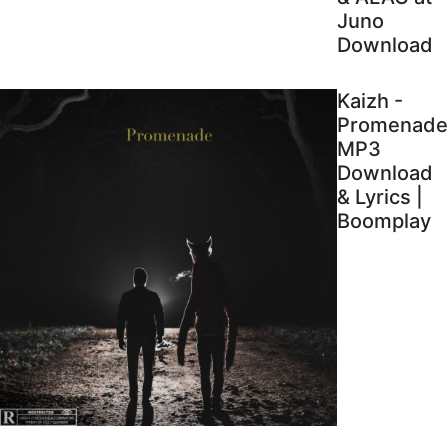
Juno
Download
Kaizh -
Promenade
MP3
Download
& Lyrics |
Boomplay