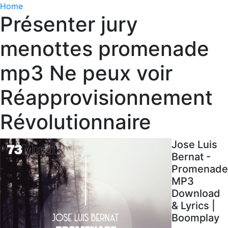
Home
Présenter jury
menottes promenade
mp3 Ne peux voir
Réapprovisionnement
Révolutionnaire
Jose Luis
Bernat -
Promenade
MP3
Download
& Lyrics |
Boomplay