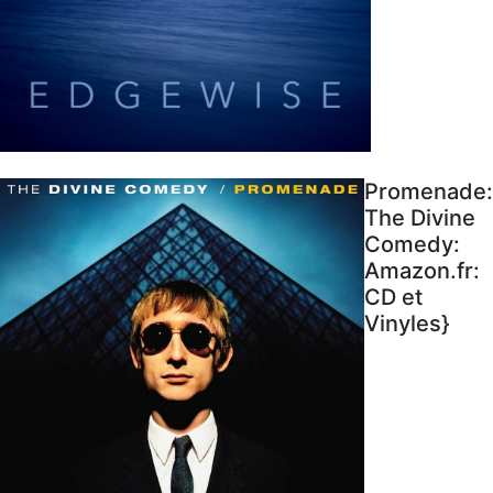
Promenade:
The Divine
Comedy:
Amazon.fr:
CD et
Vinyles}