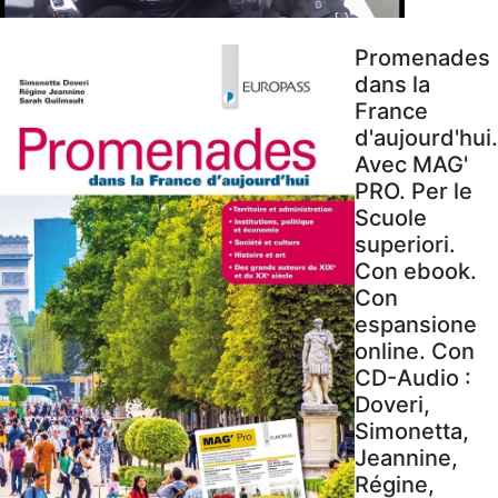
Promenades
dans la
France
d'aujourd'hui.
Avec MAG'
PRO. Per le
Scuole
superiori.
Con ebook.
Con
espansione
online. Con
CD-Audio :
Doveri,
Simonetta,
Jeannine,
Régine,