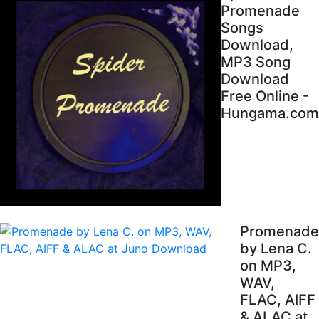
Promenade
Songs
Download,
MP3 Song
Download
Free Online -
Hungama.com
Promenade
by Lena C.
on MP3,
WAV,
FLAC, AIFF
& ALAC at