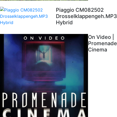
Piaggio CM082502
Drosselklappengeh.MP3
Hybrid
On Video |
Promenade
Cinema