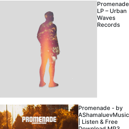
Promenade
LP – Urban
Waves
Records
Promenade - by
AShamaluevMusic
| Listen & Free
Download MP3