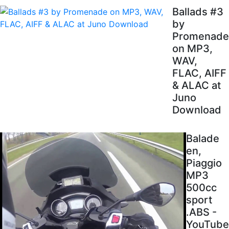
Ballads #3
by
Promenade
on MP3,
WAV,
FLAC, AIFF
& ALAC at
Juno
Download
Balade
en,
Piaggio
MP3
500cc
sport
.ABS -
YouTube