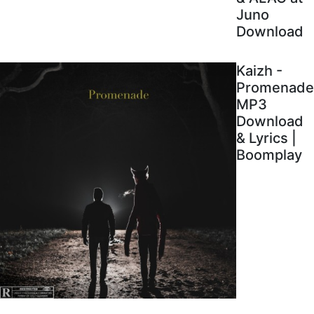
Juno
Download
Kaizh -
Promenade
MP3
Download
& Lyrics |
Boomplay