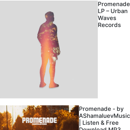
Promenade
LP – Urban
Waves
Records
Promenade - by
AShamaluevMusic
| Listen & Free
Download MP3