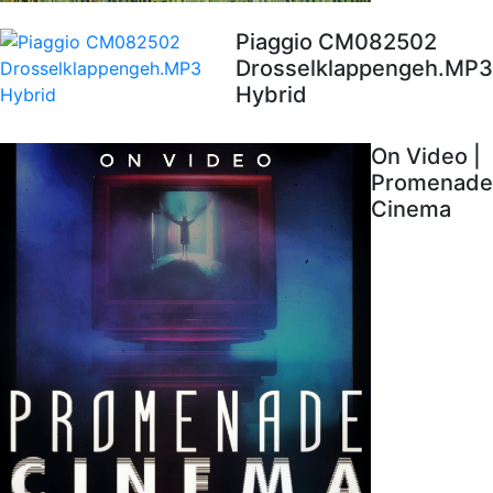
Piaggio CM082502
Drosselklappengeh.MP3
Hybrid
On Video |
Promenade
Cinema