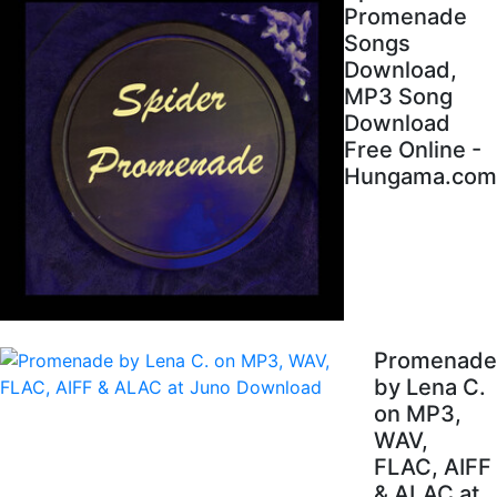
Promenade
Songs
Download,
MP3 Song
Download
Free Online -
Hungama.com
Promenade
by Lena C.
on MP3,
WAV,
FLAC, AIFF
& ALAC at