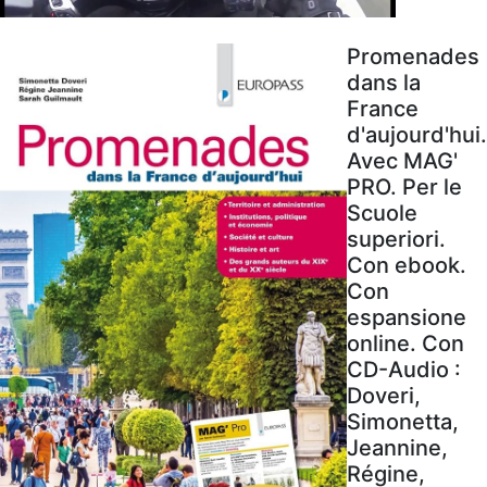
Promenades
dans la
France
d'aujourd'hui.
Avec MAG'
PRO. Per le
Scuole
superiori.
Con ebook.
Con
espansione
online. Con
CD-Audio :
Doveri,
Simonetta,
Jeannine,
Régine,