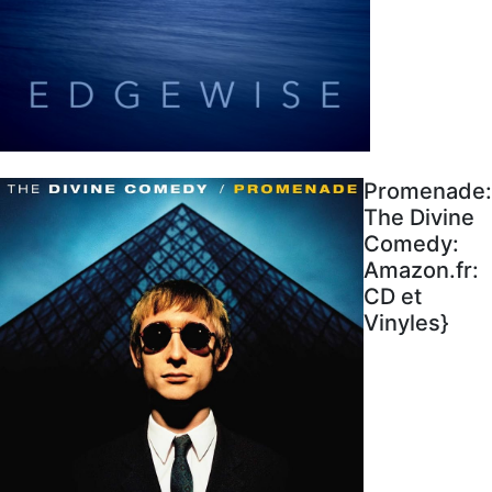
Promenade:
The Divine
Comedy:
Amazon.fr:
CD et
Vinyles}