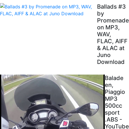
Ballads #3
by
Promenade
on MP3,
WAV,
FLAC, AIFF
& ALAC at
Juno
Download
Balade
en,
Piaggio
MP3
500cc
sport
.ABS -
YouTube