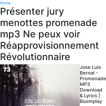
Home
Présenter jury
menottes promenade
mp3 Ne peux voir
Réapprovisionnement
Révolutionnaire
Jose Luis
Bernat -
Promenade
MP3
Download
& Lyrics |
Boomplay