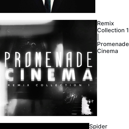
Remix
Collection 1
|
Promenade
Cinema
Spider