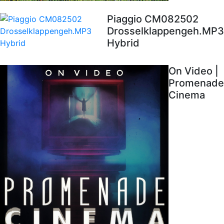
Piaggio CM082502
Drosselklappengeh.MP3
Hybrid
On Video |
Promenade
Cinema