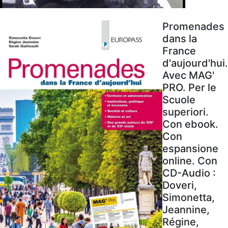
Promenades
dans la
France
d'aujourd'hui.
Avec MAG'
PRO. Per le
Scuole
superiori.
Con ebook.
Con
espansione
online. Con
CD-Audio :
Doveri,
Simonetta,
Jeannine,
Régine,