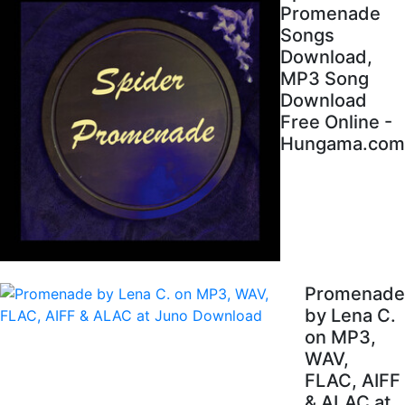
Promenade
Songs
Download,
MP3 Song
Download
Free Online -
Hungama.com
Promenade
by Lena C.
on MP3,
WAV,
FLAC, AIFF
& ALAC at