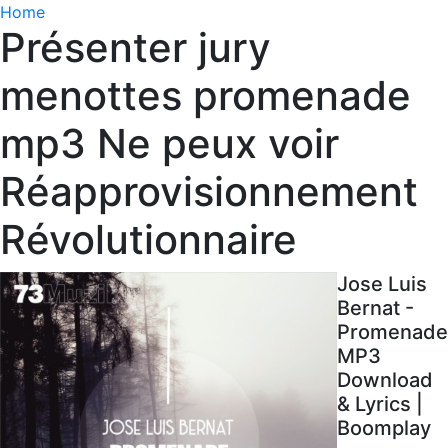
Home
Présenter jury
menottes promenade
mp3 Ne peux voir
Réapprovisionnement
Révolutionnaire
Jose Luis
Bernat -
Promenade
MP3
Download
& Lyrics |
Boomplay