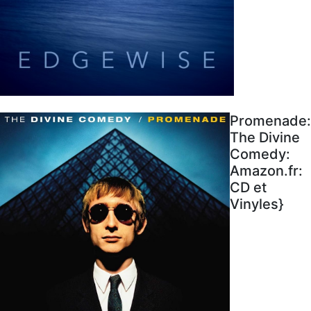
Promenade:
The Divine
Comedy:
Amazon.fr:
CD et
Vinyles}