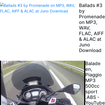
Ballads #3
by
Promenade
on MP3,
WAV,
FLAC, AIFF
& ALAC at
Juno
Download
Balade
en,
Piaggio
MP3
500cc
sport
.ABS -
YouTube