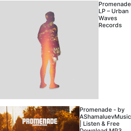
Promenade
LP – Urban
Waves
Records
Promenade - by
AShamaluevMusic
| Listen & Free
Download MP3