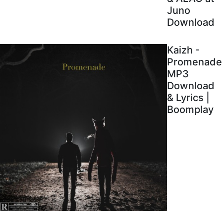
Juno
Download
Kaizh -
Promenade
MP3
Download
& Lyrics |
Boomplay