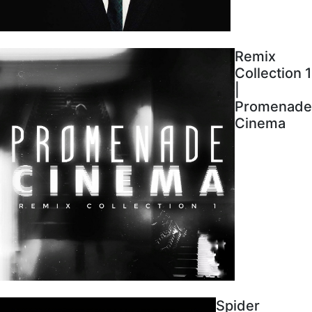
Remix
Collection 1
|
Promenade
Cinema
Spider