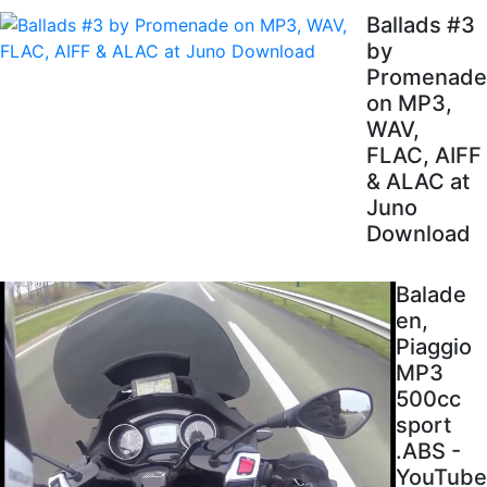
Ballads #3
by
Promenade
on MP3,
WAV,
FLAC, AIFF
& ALAC at
Juno
Download
Balade
en,
Piaggio
MP3
500cc
sport
.ABS -
YouTube