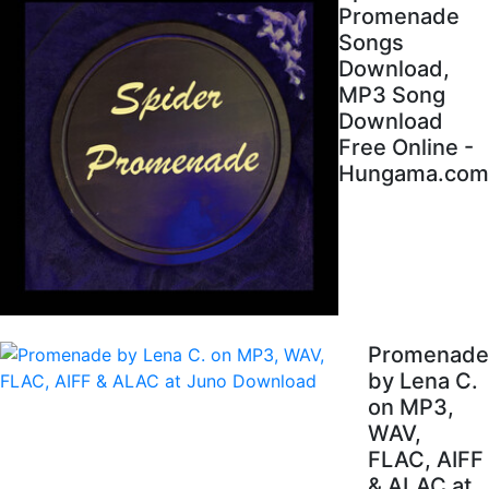
Promenade
Songs
Download,
MP3 Song
Download
Free Online -
Hungama.com
Promenade
by Lena C.
on MP3,
WAV,
FLAC, AIFF
& ALAC at