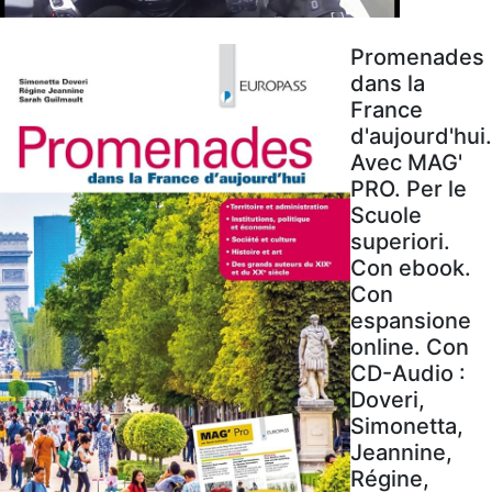
Promenades
dans la
France
d'aujourd'hui.
Avec MAG'
PRO. Per le
Scuole
superiori.
Con ebook.
Con
espansione
online. Con
CD-Audio :
Doveri,
Simonetta,
Jeannine,
Régine,