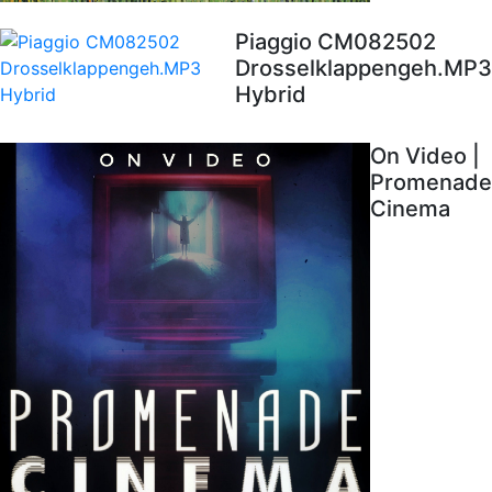
Piaggio CM082502
Drosselklappengeh.MP3
Hybrid
On Video |
Promenade
Cinema