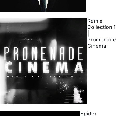
Remix
Collection 1
|
Promenade
Cinema
Spider