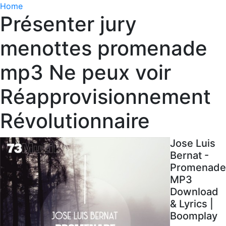
Home
Présenter jury
menottes promenade
mp3 Ne peux voir
Réapprovisionnement
Révolutionnaire
Jose Luis
Bernat -
Promenade
MP3
Download
& Lyrics |
Boomplay