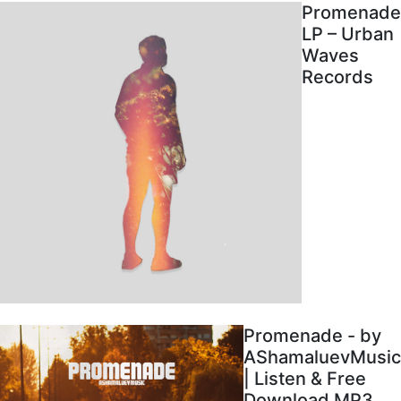
Promenade
LP – Urban
Waves
Records
Promenade - by
AShamaluevMusic
| Listen & Free
Download MP3