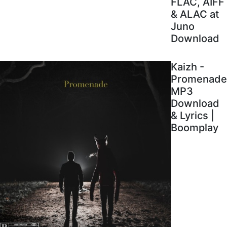
FLAC, AIFF
& ALAC at
Juno
Download
Kaizh -
Promenade
MP3
Download
& Lyrics |
Boomplay