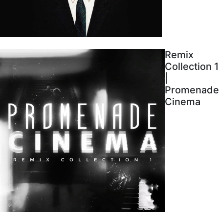
Remix
Collection 1
|
Promenade
Cinema