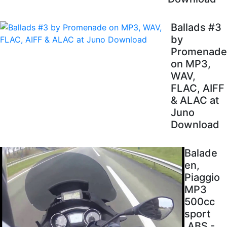
Ballads #3
by
Promenade
on MP3,
WAV,
FLAC, AIFF
& ALAC at
Juno
Download
Balade
en,
Piaggio
MP3
500cc
sport
.ABS -