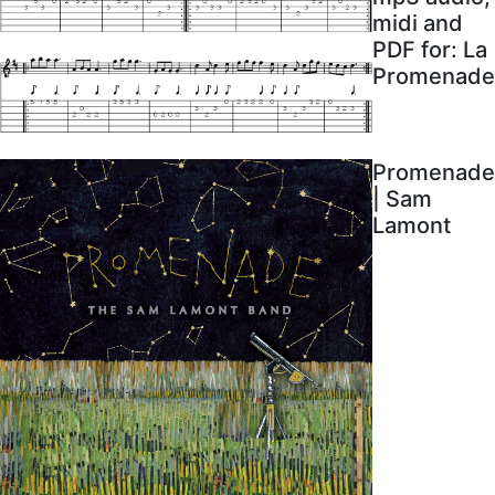
midi and
PDF for: La
Promenade
Promenade
| Sam
Lamont