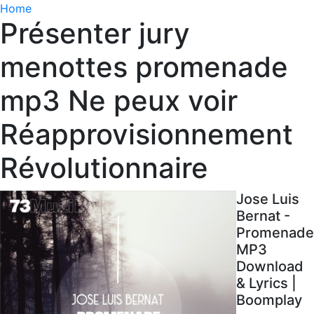
Home
Présenter jury
menottes promenade
mp3 Ne peux voir
Réapprovisionnement
Révolutionnaire
Jose Luis
Bernat -
Promenade
MP3
Download
& Lyrics |
Boomplay