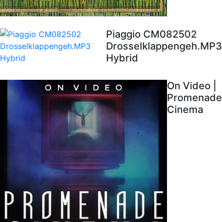
Piaggio CM082502
Drosselklappengeh.MP3
Hybrid
On Video |
Promenade
Cinema