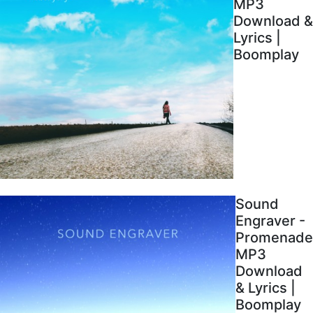
MP3
Download &
Lyrics |
Boomplay
Sound
Engraver -
Promenade
MP3
Download
& Lyrics |
Boomplay