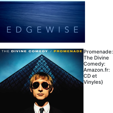
Promenade:
The Divine
Comedy:
Amazon.fr:
CD et
Vinyles}