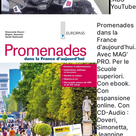
YouTube
Promenades
dans la
France
d'aujourd'hui.
Avec MAG'
PRO. Per le
Scuole
superiori.
Con ebook.
Con
espansione
online. Con
CD-Audio :
Doveri,
Simonetta,
Jeannine,